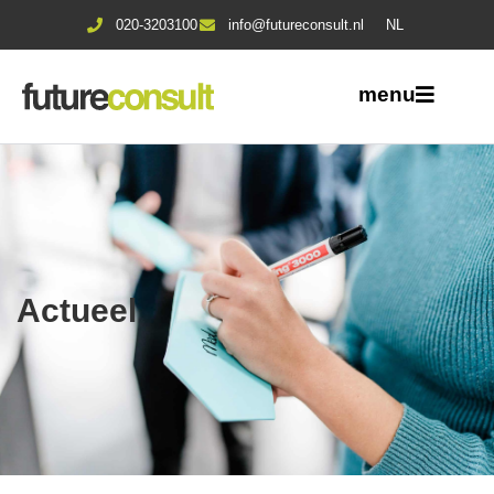
020-3203100
info@futureconsult.nl
NL
menu
Actueel