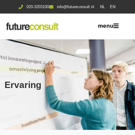
020-3203100
info@futureconsult.nl
NL
EN
menu
Ervaring