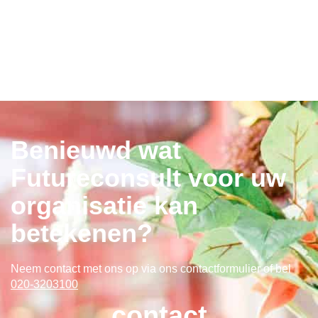
Benieuwd wat
Futureconsult voor uw
organisatie kan
betekenen?
Neem contact met ons op via ons contactformulier
of bel
020-3203100
contact