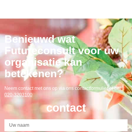
Benieuwd wat
Futureconsult voor uw
organisatie kan
betekenen?
Neem contact met ons op via ons contactformulier
of bel
020-3203100
contact