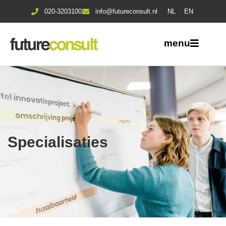
020-3203100
info@futureconsult.nl
NL
EN
menu
Specialisaties