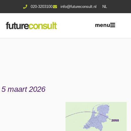
020-3203100
info@futureconsult.nl
NL
menu
5 maart 2026