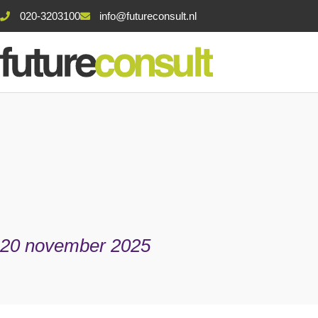
020-3203100
info@futureconsult.nl
20 november 2025