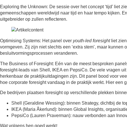
Exploring the Unknown:
De sessie over het concept ‘tijd’ liet z
gemeenschappen wereldwijd naar tijd en haar tempo kijken. Erg
uitgebreider op zullen reflecteren.
Optimising Systems:
Het panel over
youth-led foresight
liet zie
vormgeven. Zij zijn niet slechts een ‘extra stem’, maar kunnen 
besluitvormingsprocessen veranderen.
The Business of Foresight:
Eén van de meest besproken panels
foresight-leads van Shell, IKEA en PepsiCo. De vele vragen uit 
herkenbaar de praktijkuitdagingen zijn. Dit panel bood voor ve
hoe corporate foresight vandaag in de praktijk werkt. Hier een g
De bedrijven plaatsen foresight op verschillende plekken binnen
Shell (Geraldine Wessing): binnen Strategy, dichtbij de top
IKEA (Maria Åkerlund): binnen Global Insights, organisa
PepsiCo (Lauren Praverman): nauw verbonden aan Innov
Wat volgens hen goed werkt: