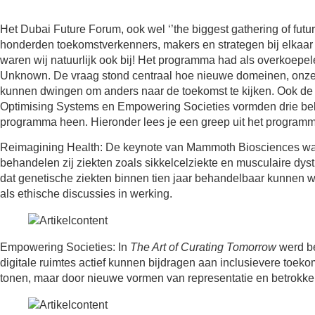
Het Dubai Future Forum, ook wel ‘’the biggest gathering of futuri
honderden toekomstverkenners, makers en strategen bij elkaar
waren wij natuurlijk ook bij! Het programma had als overkoepel
Unknown. De vraag stond centraal hoe nieuwe domeinen, onz
kunnen dwingen om anders naar de toekomst te kijken. Ook d
Optimising Systems en Empowering Societies vormden drie belan
programma heen. Hieronder lees je een greep uit het program
Reimagining Health:
De keynote van Mammoth Biosciences wa
behandelen zij ziekten zoals sikkelcelziekte en musculaire dys
dat genetische ziekten binnen tien jaar behandelbaar kunnen w
als ethische discussies in werking.
Empowering Societies:
In
The Art of Curating Tomorrow
werd be
digitale ruimtes actief kunnen bijdragen aan inclusievere toeko
tonen, maar door nieuwe vormen van representatie en betrokke