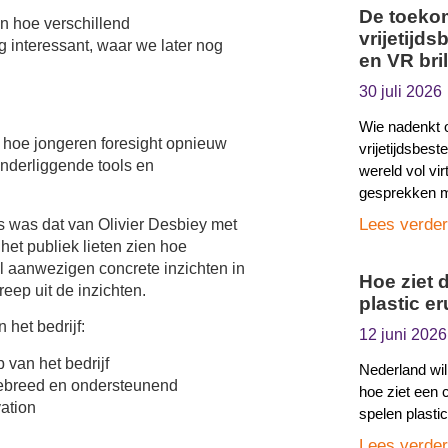
De toeko
ien hoe verschillend
vrijetijds
 interessant, waar we later nog
en VR bril
30 juli 2026
Wie nadenkt 
n hoe jongeren foresight opnieuw
vrijetijdsbest
onderliggende tools en
wereld vol vir
gesprekken me
Lees verder
 was dat van Olivier Desbiey met
het publiek lieten zien hoe
el aanwezigen concrete inzichten in
Hoe ziet 
reep uit de inzichten.
plastic er
 het bedrijf:
12 juni 2026
 van het bedrijf
Nederland wil 
tiebreed en ondersteunend
hoe ziet een 
ation
spelen plast
Lees verder