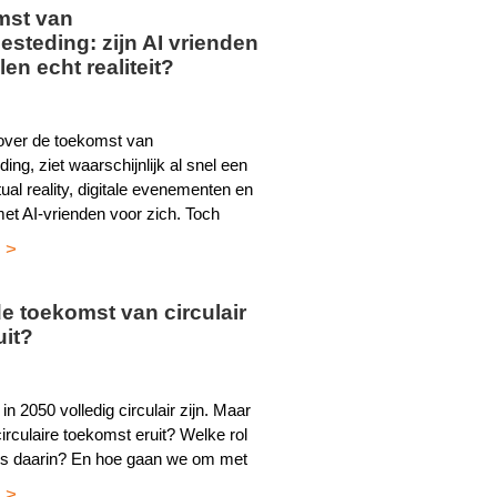
mst van
besteding: zijn AI vrienden
len echt realiteit?
over de toekomst van
eding, ziet waarschijnlijk al snel een
tual reality, digitale evenementen en
t AI-vrienden voor zich. Toch
 >
de toekomst van circulair
uit?
in 2050 volledig circulair zijn. Maar
circulaire toekomst eruit? Welke rol
ics daarin? En hoe gaan we om met
 >