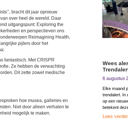
sts’’, bracht dit jaar opnieuw
 van over heel de wereld. Daar
end uitgangspunt: Exploring the
ekerheden en perspectieven ons
e onderwerpen Reimagining Health,
grijke pijlers door het
ma:
s fantastisch. Met CRISPR
Wees aler
trofie. Ze hebben de verwachting
Trendaler
orden. Dit zette zowel medische
6 augustus 
Elke maand pu
trendalert. I
sproken hoe musea, galleries en
op een nieuwe
msten. Niet door alleen verhalen te
betekent dez
nheid mogelijk te maken.
Lees verder