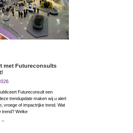
t met Futureconsults
t!
2026
bliceert Futureconsult een
n deze trendupdate maken wij u alert
, vroege of impactrijke trend. Wat
e trend? Welke
 >