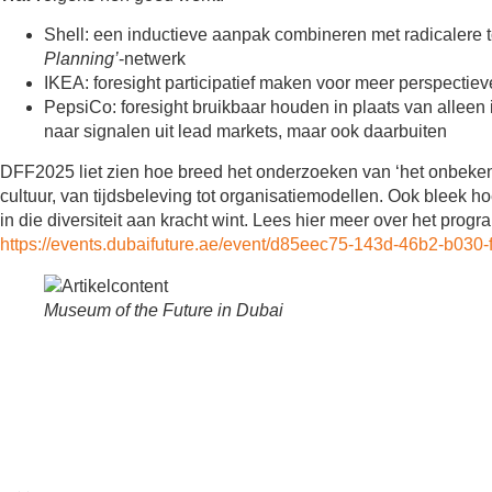
Shell: een inductieve aanpak combineren met radicalere t
Planning’
-netwerk
IKEA: foresight participatief maken voor meer perspectie
PepsiCo: foresight bruikbaar houden in plaats van alleen i
naar signalen uit lead markets, maar ook daarbuiten
DFF2025 liet zien hoe breed het onderzoeken van ‘het onbekende
cultuur, van tijdsbeleving tot organisatiemodellen. Ook bleek h
in die diversiteit aan kracht wint. Lees hier meer over het prog
https://events.dubaifuture.ae/event/d85eec75-143d-46b2-b03
Museum of the Future in Dubai