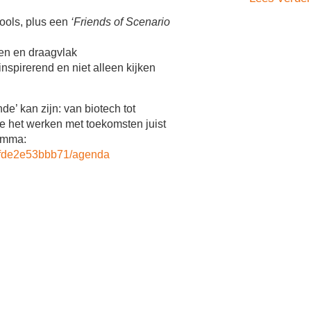
ools, plus een
‘Friends of Scenario
ven en draagvlak
nspirerend en niet alleen kijken
’ kan zijn: van biotech tot
oe het werken met toekomsten juist
ramma:
0-fde2e53bbb71/agenda