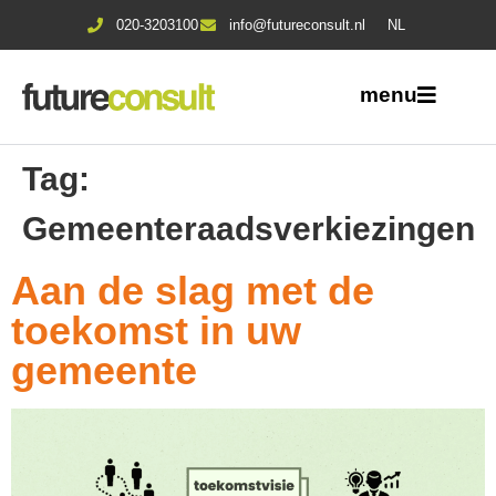
020-3203100
info@futureconsult.nl
NL
menu
Tag:
Gemeenteraadsverkiezingen
Aan de slag met de
toekomst in uw
gemeente