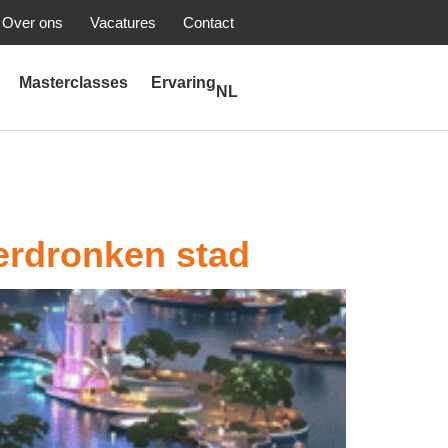
Over ons
Vacatures
Contact
Masterclasses
Ervaring
NL
erdronken stad