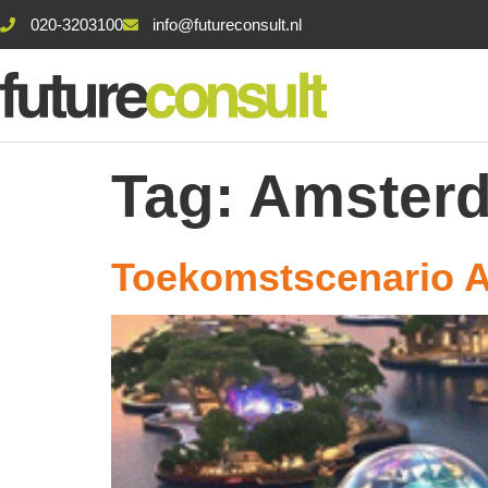
020-3203100
info@futureconsult.nl
Tag:
Amster
Toekomstscenario A