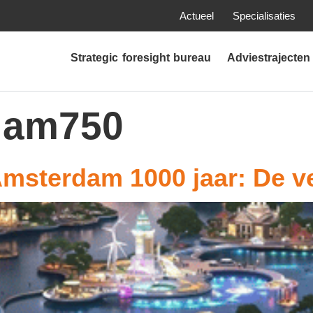
Actueel
Specialisaties
Strategic foresight bureau
Adviestrajecten
dam750
msterdam 1000 jaar: De v