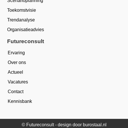
Scenarioplanning
Toekomstvisie
Trendanalyse
Organisatieadvies
Futureconsult
Ervaring
Over ons
Actueel
Vacatures
Contact
Kennisbank
© Futureconsult -
design door burostaal.nl