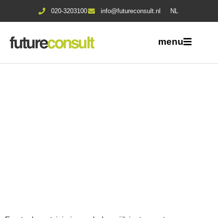
020-3203100
info@futureconsult.nl
NL
menu