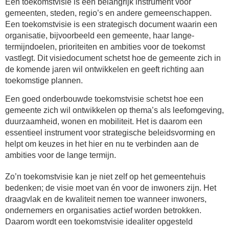
Een toekomstvisie is een belangrijk instrument voor
gemeenten, steden, regio’s en andere gemeenschappen.
Een toekomstvisie is een
strategisch document
waarin een
organisatie, bijvoorbeeld een gemeente, haar
lange-
termijndoelen
,
prioriteiten
en
ambities
voor de toekomst
vastlegt. Dit visiedocument schetst hoe de gemeente zich in
de komende jaren wil ontwikkelen en geeft richting aan
toekomstige plannen.
Een goed onderbouwde toekomstvisie schetst hoe een
gemeente zich wil ontwikkelen op thema’s als leefomgeving,
duurzaamheid, wonen en mobiliteit. Het is daarom een
essentieel instrument voor
strategische beleidsvorming
en
helpt om keuzes in het hier en nu te verbinden aan de
ambities voor de lange termijn.
Zo’n toekomstvisie kan je niet zelf op het gemeentehuis
bedenken; de visie moet van én voor de
inwoners
zijn. Het
draagvlak
en de
kwaliteit
nemen toe wanneer inwoners,
ondernemers en organisaties actief worden betrokken.
Daarom wordt een toekomstvisie idealiter opgesteld